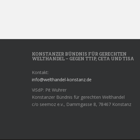
KONSTANZER BÜNDNIS FÜR GERECHTEN
WELTHANDEL – GEGEN TTIP, CETA UND TISA
Kontakt:
info@welthandel-konstanz.de
ViSdP: Pit Wuhrer
Konstanzer Bündnis für gerechten Welthandel
c/o seemoz e.v., Dammgasse 8, 78467 Konstanz