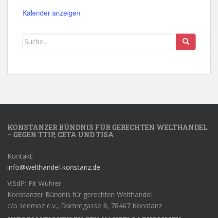
Kalender anzeigen
KONSTANZER BÜNDNIS FÜR GERECHTEN WELTHANDEL
– GEGEN TTIP, CETA UND TISA
Kontakt:
info@welthandel-konstanz.de
ViSdP: Pit Wuhrer
Konstanzer Bündnis für gerechten Welthandel
c/o seemoz e.v., Dammgasse 8, 78467 Konstanz