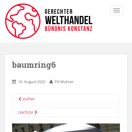
TOGGLE
baumring6
10. August 2020
Pit Wuhrer
vorher
nächste