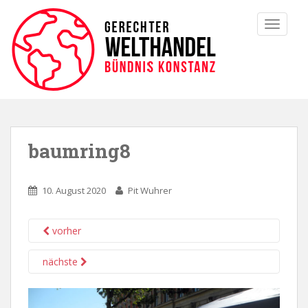
TOGGLE
baumring8
10. August 2020
Pit Wuhrer
vorher
nächste