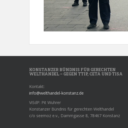
KONSTANZER BÜNDNIS FÜR GERECHTEN
WELTHANDEL – GEGEN TTIP, CETA UND TISA
Kontakt:
info@welthandel-konstanz.de
ViSdP: Pit Wuhrer
Konstanzer Bündnis für gerechten Welthandel
c/o seemoz e.v., Dammgasse 8, 78467 Konstanz