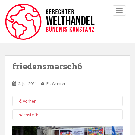
TOGGLE
friedensmarsch6
5. Juli 2021
Pit Wuhrer
vorher
nächste