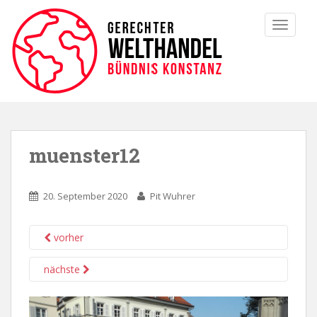
TOGGLE
muenster12
20. September 2020
Pit Wuhrer
vorher
nächste