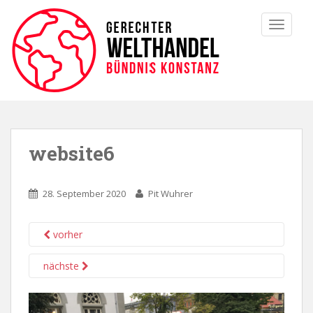
TOGGLE
website6
28. September 2020
Pit Wuhrer
vorher
nächste