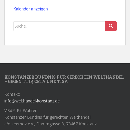
Kalender anzeigen
KONSTANZER BÜNDNIS FÜR GERECHTEN WELTHANDEL
– GEGEN TTIP, CETA UND TISA
Kontakt:
info@welthandel-konstanz.de
ViSdP: Pit Wuhrer
Konstanzer Bündnis für gerechten Welthandel
c/o seemoz e.v., Dammgasse 8, 78467 Konstanz