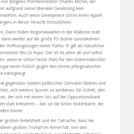
r von Belgiens Premierminister Charles Michel, der
ein aufgrund seiner liberalen Gesinnung kein
rwarten. Auch wenn Greenpeace schon einen Appell
ängers in dieser Hinsicht fortzuführen.
n. Dann finden Regionalwahlen in der Wallonie statt.
 dann wieder auf die große PS-Bühne zurückkehren
r Hoffnungsträger seiner Partei. Er gilt als natürlicher
minister Elio Di Rupo. Der ist 66 Jahre alt und selbst
gen, wenn er schon heute Platz für den charismatischen
gar einen Putsch gegen den immer phlegmatischer
e nahegelegt.
oyal gegenüber seinem politischen Ziehvater bleiben und
chen, sich weitere Sporen zu verdienen. Ein Schritt, den
ner, der sich mit einem Sitz auf der Oppositionsbank
 statt kritisieren – das sei die beste Visitenkarte, die
ellen könne.
er großen Beliebtheit und der Tatsache, dass die
n anderen großen Trumpf im Ärmel hat: Von den