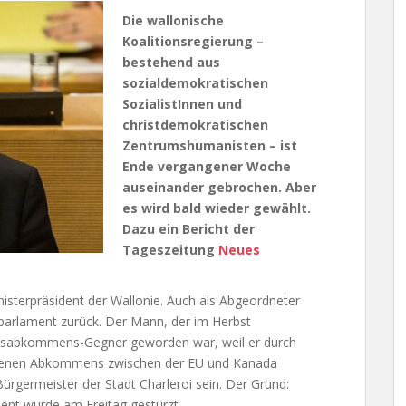
Die wallonische
Koalitionsregierung –
bestehend aus
sozialdemokratischen
SozialistInnen und
christdemokratischen
Zentrumshumanisten – ist
Ende vergangener Woche
auseinander gebrochen. Aber
es wird bald wieder gewählt.
Dazu ein Bericht der
Tageszeitung
Neues
nisterpräsident der Wallonie. Auch als Abgeordneter
lparlament zurück. Der Mann, der im Herbst
elsabkommens-Gegner geworden war, weil er durch
tenen Abkommens zwischen der EU und Kanada
Bürgermeister der Stadt Charleroi sein. Der Grund:
ent wurde am Freitag gestürzt.