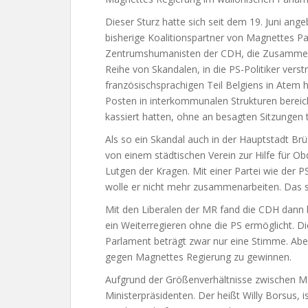
Dieser Sturz hatte sich seit dem 19. Juni ang
bisherige Koalitionspartner von Magnettes Part
Zentrumshumanisten der CDH, die Zusammenarb
Reihe von Skandalen, in die PS-Politiker verst
französischsprachigen Teil Belgiens in Atem hi
Posten in interkommunalen Strukturen bereich
kassiert hatten, ohne an besagten Sitzungen
Als so ein Skandal auch in der Hauptstadt Br
von einem städtischen Verein zur Hilfe für O
Lutgen der Kragen. Mit einer Partei wie der PS
wolle er nicht mehr zusammenarbeiten. Das sei
Mit den Liberalen der MR fand die CDH dann 
ein Weiterregieren ohne die PS ermöglicht. 
Parlament beträgt zwar nur eine Stimme. Abe
gegen Magnettes Regierung zu gewinnen.
Aufgrund der Größenverhältnisse zwischen MR
Ministerpräsidenten. Der heißt Willy Borsus, is