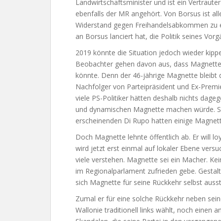
Landwirtschaftsminister und ist ein Vertraute
ebenfalls der MR angehört. Von Borsus ist all
Widerstand gegen Freihandelsabkommen zu e
an Borsus lanciert hat, die Politik seines Vorg
2019 könnte die Situation jedoch wieder kippe
Beobachter gehen davon aus, dass Magnette
könnte. Denn der 46-jährige Magnette bleibt de
Nachfolger von Parteipräsident und Ex-Premier
viele PS-Politiker hätten deshalb nichts dage
und dynamischen Magnette machen würde. So
erscheinenden Di Rupo hatten einige Magnett
Doch Magnette lehnte öffentlich ab. Er will l
wird jetzt erst einmal auf lokaler Ebene versu
viele verstehen. Magnette sei ein Macher. Kei
im Regionalparlament zufrieden gebe. Gestalten
sich Magnette für seine Rückkehr selbst ausst
Zumal er für eine solche Rückkehr neben sein
Wallonie traditionell links wählt, noch eine