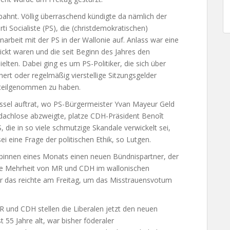
ebahnt. Völlig überraschend kündigte da nämlich der
i Socialiste (PS), die (christdemokratischen)
eit mit der PS in der Wallonie auf. Anlass war eine
rickt waren und die seit Beginn des Jahres den
elten. Dabei ging es um PS-Politiker, die sich über
ert oder regelmäßig vierstellige Sitzungsgelder
 teilgenommen zu haben.
üssel auftrat, wo PS-Bürgermeister Yvan Mayeur Geld
bdachlose abzweigte, platze CDH-Präsident Benoît
, die in so viele schmutzige Skandale verwickelt sei,
 eine Frage der politischen Ethik, so Lutgen.
binnen eines Monats einen neuen Bündnispartner, der
Die Mehrheit von MR und CDH im wallonischen
r das reichte am Freitag, um das Misstrauensvotum
 und CDH stellen die Liberalen jetzt den neuen
t 55 Jahre alt, war bisher föderaler