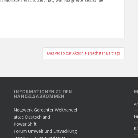
en Monaten erschüttert hat, war Magnette selbst nie
Das Video zur Aktion
[Nächster Beitrag]
INFORMATIONEN ZU DEN
M
HANDELSABKOMMEN:
A
Netzwerk Gerechter Welthandel
Ei
attac Deutschland
Power Shift
K
Forum Umwelt und Entwicklung