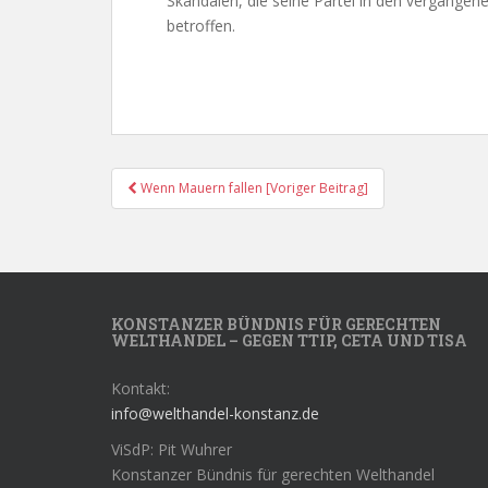
Skandalen, die seine Partei in den vergangen
betroffen.
Post
Wenn Mauern fallen [Voriger Beitrag]
Navigation
KONSTANZER BÜNDNIS FÜR GERECHTEN
WELTHANDEL – GEGEN TTIP, CETA UND TISA
Kontakt:
info@welthandel-konstanz.de
ViSdP: Pit Wuhrer
Konstanzer Bündnis für gerechten Welthandel