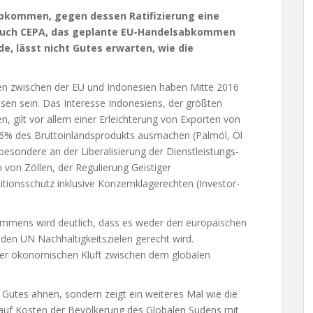
Abkommen, gegen dessen Ratifizierung eine
auch CEPA, das geplante EU-Handelsabkommen
e, lässt nicht Gutes erwarten, wie die
 zwischen der EU und Indonesien haben Mitte 2016
sen sein. Das Interesse Indonesiens, der größten
, gilt vor allem einer Erleichterung von Exporten von
,6% des Bruttoinlandsprodukts ausmachen (Palmöl, Öl
besondere an der Liberalisierung der Dienstleistungs-
von Zöllen, der Regulierung Geistiger
tionsschutz inklusive Konzernklagerechten (Investor-
.
mmens wird deutlich, dass es weder den europäischen
 den UN Nachhaltigkeitszielen gerecht wird.
 der ökonomischen Kluft zwischen dem globalen
 Gutes ahnen, sondern zeigt ein weiteres Mal wie die
auf Kosten der Bevölkerung des Globalen Südens mit