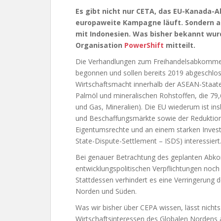
Es gibt nicht nur CETA, das EU-Kanada-
europaweite Kampagne läuft. Sondern 
mit Indonesien. Was bisher bekannt wurd
Organisation
PowerShift
mitteilt.
Die Verhandlungen zum Freihandelsabkommen
begonnen und sollen bereits 2019 abgeschlos
Wirtschaftsmacht innerhalb der ASEAN-Staaten
Palmöl und mineralischen Rohstoffen, die 79
und Gas, Mineralien). Die EU wiederum ist ins
und Beschaffungsmärkte sowie der Reduktion 
Eigentumsrechte und an einem starken Investi
State-Dispute-Settlement – ISDS) interessiert
Bei genauer Betrachtung des geplanten Abko
entwicklungspolitischen Verpflichtungen noch
Stattdessen verhindert es eine Verringerung
Norden und Süden.
Was wir bisher über CEPA wissen, lässt nichts
Wirtschaftsinteressen des Globalen Nordens 