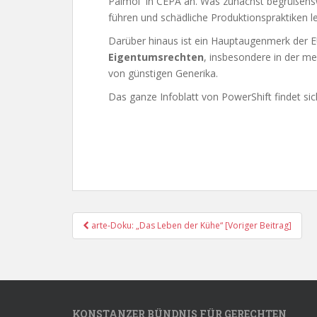
Palmöl in CEPA an. Was zunächst begrüßenswe
führen und schädliche Produktionspraktiken l
Darüber hinaus ist ein Hauptaugenmerk der 
Eigentumsrechten
, insbesondere in der m
von günstigen Generika.
Das ganze Infoblatt von PowerShift findet sic
Post
arte-Doku: „Das Leben der Kühe“ [Voriger Beitrag]
Navigation
KONSTANZER BÜNDNIS FÜR GERECHTEN