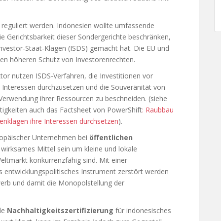
reguliert werden. Indonesien wollte umfassende
ie Gerichtsbarkeit dieser Sondergerichte beschränken,
Investor-Staat-Klagen (ISDS) gemacht hat. Die EU und
nen höheren Schutz von Investorenrechten.
r nutzen ISDS-Verfahren, die Investitionen vor
re Interessen durchzusetzen und die Souveränität von
 Verwendung ihrer Ressourcen zu beschneiden. (siehe
tigkeiten auch das Factsheet von PowerShift
: Raubbau
enklagen ihre Interessen durchsetzen
).
uropäischer Unternehmen bei
öffentlichen
 wirksames Mittel sein um kleine und lokale
ltmarkt konkurrenzfähig sind. Mit einer
es entwicklungspolitisches Instrument zerstört werden
erb und damit die Monopolstellung der
nde
Nachhaltigkeitszertifizierung
für indonesisches