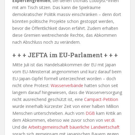
Expertengremien
, bei denen oftmals Lobbyist*innen
mit am Tisch sitzen. Das kann die Spielräume
demokratischer Politik massiv einschränken – denn dort
könnten politische Projekte schon gestoppt werden,
bevor die Öffentlichkeit davon erfährt. Zudem erhalten
diese Gremien weitreichende Rechte, das Abkommen
nach Abschluss noch zu verändern.
+ + + JEFTA im EU-Parlament + + +
Mitte Juli ist das Handelsabkommen der EU mit Japan
vom EU-Ministerrat angenommen und kurz darauf beim
EU-Japan-Gipfel formell unterzeichnet worden – doch
nicht ohne Protest:
Wasserverbände
hatten schon seit
langem darauf hingewiesen, dass die Wasserversorgung
nicht ausreichend geschützt ist, eine
Campact-Petition
wurde innerhalb kürzester Zeit von einer halben Million
Menschen unterschrieben. Auch vom
DGB
kam Kritik an
dem Abkommen, ebenso wie zuvor schon von
ver.di
.
Und die
Arbeitsgemeinschaft bäuerliche Landwirtschaft
sprach sich gemeinsam mit japanischen Bauern gegen