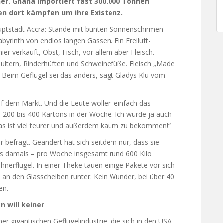
aner. Ghana importiert fast 300.000 Tonnen
en dort kämpfen um ihre Existenz.
ptstadt Accra: Stände mit bunten Sonnenschirmen
byrinth von endlos langen Gassen. Ein Freiluft-
er verkauft, Obst, Fisch, vor allem aber Fleisch.
ultern, Rinderhüften und Schweinefüße. Fleisch „Made
 Beim Geflügel sei das anders, sagt Gladys Klu vom
uf dem Markt. Und die Leute wollen einfach das
da 200 bis 400 Kartons in der Woche. Ich würde ja auch
as ist viel teurer und außerdem kaum zu bekommen!“
r befragt. Geändert hat sich seitdem nur, dass sie
als damals – pro Woche insgesamt rund 600 Kilo
nerflügel. In einer Theke tauen einige Pakete vor sich
n an den Glasscheiben runter. Kein Wunder, bei über 40
en.
 will keiner
er gigantischen Geflügelindustrie, die sich in den USA,