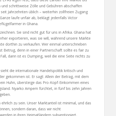
n und schrittweise Zölle und Gebühren abschaffen
seit Jahrzehnten üblich – weiterhin zollfreien Zugang
nze laufe unfair ab, beklagt jedenfalls Victor
flügelfarmer in Ghana.
ichnen. Sie sind nicht gut für uns in Afrika. Ghana hat
erher exportieren, was sie will, während unsere Märkte
te dorthin zu verkaufen. Wer einmal unterschrieben
t Betrug, denn in einer Partnerschaft sollte es fair zu
 Fall, dann ist es Dumping, weil die eine Seite nichts zu
ht die internationale Handelspolitik kritisch und
der gekommen ist. Er sagt: Allein der Betrag, mit dem
r ein Huhn, übersteige das Pro-Kopf-Einkommen eines
land. Nyarko Ampem fürchtet, in fünf bis zehn Jahren
geben.
 ehrlich zu sein. Unser Marktanteil ist minimal, und das
können, sondern daran, dass wir nicht
werden in ihren Heimatländern subventioniert,