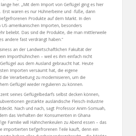
 lange her. „Mit dem Import von Geflügel ging es hier
. Erst waren es nur Hühnerbeine und -füße, dann
 tiefgefrorenen Produkte auf dem Markt. In den
 US-amerikanischen Importen, besonders
r beliebt. Das sind die Produkte, die man mittlerweile
les andere fast verdrängt haben.“
iness an der Landwirtschaftlichen Fakultät der
 kein Importhühnchen – weil es ihm einfach nicht
 Geflügel aus dem Ausland gebraucht hat. Heute
rsten Importen versäumt hat, die eigene
d die Verarbeitung zu modernisieren, um die
em Geflügel wieder regulieren zu können.
zent seines Geflügelbedarfs selbst decken können,
ubventionen gestärkte ausländische Fleisch-Industrie
ntdeckt. Nach und nach, sagt Professor Anim-Somuah,
erdem das Verhalten der Konsumenten in Ghana
pfige Familie will Hähnchenkeulen zu Abend essen – das
 importierten tiefgefrorenen Teile kauft, denn ein