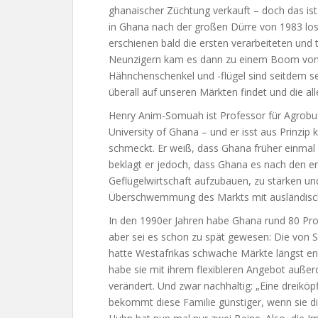
ghanaischer Züchtung verkauft – doch das ist
in Ghana nach der großen Dürre von 1983 los
erschienen bald die ersten verarbeiteten und
Neunzigern kam es dann zu einem Boom von
Hähnchenschenkel und -flügel sind seitdem seh
überall auf unseren Märkten findet und die al
Henry Anim-Somuah ist Professor für Agrobus
University of Ghana – und er isst aus Prinzip
schmeckt. Er weiß, dass Ghana früher einmal
beklagt er jedoch, dass Ghana es nach den e
Geflügelwirtschaft aufzubauen, zu stärken un
Überschwemmung des Markts mit ausländisch
In den 1990er Jahren habe Ghana rund 80 Pro
aber sei es schon zu spät gewesen: Die von S
hatte Westafrikas schwache Märkte längst e
habe sie mit ihrem flexibleren Angebot auß
verändert. Und zwar nachhaltig: „Eine dreikö
bekommt diese Familie günstiger, wenn sie die