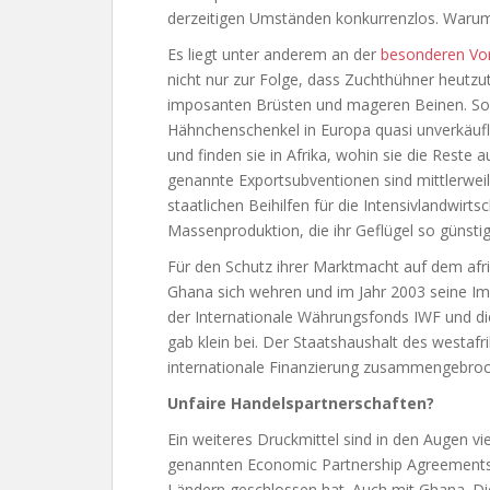
derzeitigen Umständen konkurrenzlos. Warum
Es liegt unter anderem an der
besonderen Vor
nicht nur zur Folge, dass Zuchthühner heutzu
imposanten Brüsten und mageren Beinen. Son
Hähnchenschenkel in Europa quasi unverkäuf
und finden sie in Afrika, wohin sie die Reste
genannte Exportsubventionen sind mittlerweil
staatlichen Beihilfen für die Intensivlandwirtsc
Massenproduktion, die ihr Geflügel so günsti
Für den Schutz ihrer Marktmacht auf dem afri
Ghana sich wehren und im Jahr 2003 seine Imp
der Internationale Währungsfonds IWF und di
gab klein bei. Der Staatshaushalt des westaf
internationale Finanzierung zusammengebroc
Unfaire Handelspartnerschaften?
Ein weiteres Druckmittel sind in den Augen vie
genannten Economic Partnership Agreements, 
Ländern geschlossen hat. Auch mit Ghana. Die