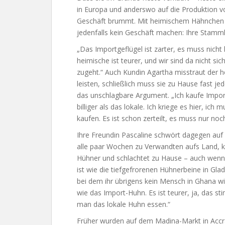
in Europa und anderswo auf die Produktion von
Geschäft brummt. Mit heimischem Hähnchen 
jedenfalls kein Geschäft machen: Ihre Stamm
„Das Importgeflügel ist zarter, es muss nich
heimische ist teurer, und wir sind da nicht sic
zugeht.“ Auch Kundin Agartha misstraut der he
leisten, schließlich muss sie zu Hause fast j
das unschlagbare Argument. „Ich kaufe Importg
billiger als das lokale. Ich kriege es hier, ic
kaufen. Es ist schon zerteilt, es muss nur noc
Ihre Freundin Pascaline schwört dagegen auf 
alle paar Wochen zu Verwandten aufs Land, k
Hühner und schlachtet zu Hause – auch wenn
ist wie die tiefgefrorenen Hühnerbeine in Glad
bei dem ihr übrigens kein Mensch in Ghana wid
wie das Import-Huhn. Es ist teurer, ja, das s
man das lokale Huhn essen.“
Früher wurden auf dem Madina-Markt in Accr