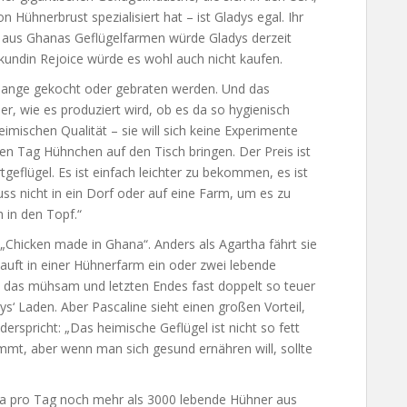
 Hühnerbrust spezialisiert hat – ist Gladys egal. Ihr
aus Ghanas Geflügelfarmen würde Gladys derzeit
kundin Rejoice würde es wohl auch nicht kaufen.
t lange gekocht oder gebraten werden. Und das
her, wie es produziert wird, ob es da so hygienisch
imischen Qualität – sie will sich keine Experimente
eden Tag Hühnchen auf den Tisch bringen. Der Preis ist
eflügel. Es ist einfach leichter zu bekommen, es ist
h muss nicht in ein Dorf oder auf eine Farm, um es zu
h in den Topf.“
„Chicken made in Ghana“. Anders als Agartha fährt sie
auft in einer Hühnerfarm ein oder zwei lebende
 das mühsam und letzten Endes fast doppelt so teuer
ys‘ Laden. Aber Pascaline sieht einen großen Vorteil,
erspricht: „Das heimische Geflügel ist nicht so fett
timmt, aber wenn man sich gesund ernähren will, sollte
a pro Tag noch mehr als 3000 lebende Hühner aus