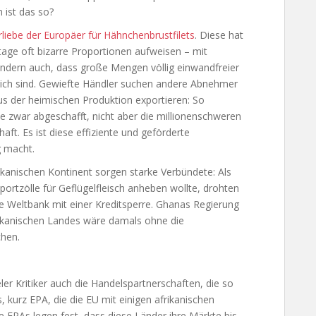
 ist das so?
liebe der Europäer für Hähnchenbrustfilets
. Diese hat
tage oft bizarre Proportionen aufweisen – mit
dern auch, dass große Mengen völlig einwandfreier
lich sind. Gewiefte Händler suchen andere Abnehmer
 aus der heimischen Produktion exportieren: So
e zwar abgeschafft, nicht aber die millionenschweren
haft. Es ist diese effiziente und geförderte
g macht.
kanischen Kontinent sorgen starke Verbündete: Als
ortzölle für Geflügelfleisch anheben wollte, drohten
e Weltbank mit einer Kreditsperre. Ghanas Regierung
rikanischen Landes wäre damals ohne die
hen.
ler Kritiker auch die Handelspartnerschaften, die so
kurz EPA, die die EU mit einigen afrikanischen
 EPAs legen fest, dass diese Länder ihre Märkte bis