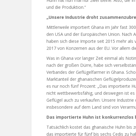
Huhn hat nun mal nur zwei Beine. Also, die I
und die Produktion.“
„Unsere Industrie droht zusammenzubr
Mittlerweile importiert Ghana im Jahr fast 30
den USA und der Europäischen Union. Nach A
haben sich diese Importe seit 2015 mehr als 
2017 von Konzernen aus der EU. Vor allem die
Was in Ghana vor langer Zeit einmal als No
nach der großen Dürre, habe sich verselbstän
Verbandes der Geflügelfarmer in Ghana. Scho
Marktanteil der ghanaischen Geflügelproduze
es nur noch fünf Prozent: „Das importierte Hu
nicht wettbewerbsfähig, und deswegen ist es 
Geflügel auch zu verkaufen. Unsere Industr
insbesondere auf dem Land sind von Verarmu
Das importierte Huhn ist konkurrenzlos b
Tatsächlich kostet das ghanaische Huhn bis z
das importierte für fünf bis sechs Cedis zu ha