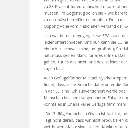
zu 83 Prozent für europäische Importe öffne
müssen. Im Gegenzug sollen sie – wie bereits 
zu europäischen Märkten erhalten. Doch das Ga
Oppong Adjei vom Nationalen Verband der Ge
„Ich war immer dagegen, diese EPAs zu unterze
leider unterschrieben. Und nun kann die EU hi
einfach zu schwach sind, um großartig Produk
hat, muss seinen Markt für alles öffnen. Das is
gehen. Tut es das nicht, und das ist leider der
sagen hat.“
Auch Geflügelfarmer Michael Nyarko Ampem sie
findet, dass seine Branche dabei unter die Rä
in der EU eine Kuh subventioniert werde ode
Menschen in einem so genannten Entwicklungs
könnte es in Ghana keine Geflügelfarm mehr 
“Die Geflügelbranche in Ghana ist fast tot, um
liegt nicht daran, dass wir nicht produzieren 
wettbewerbsfähig sind. Unsere Konkurrenten 