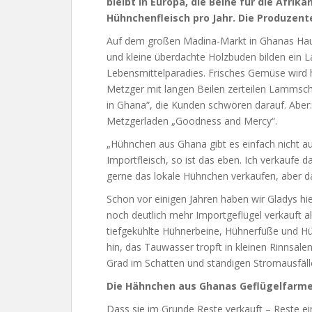
bleibt in Europa, die Beine für die Afrik
Hühnchenfleisch pro Jahr. Die Produzent
Auf dem großen Madina-Markt in Ghanas Hau
und kleine überdachte Holzbuden bilden ein La
Lebensmittelparadies. Frisches Gemüse wird hi
Metzger mit langen Beilen zerteilen Lammsch
in Ghana“, die Kunden schwören darauf. Aber:
Metzgerladen „Goodness and Mercy“.
„Hühnchen aus Ghana gibt es einfach nicht a
Importfleisch, so ist das eben. Ich verkaufe 
gerne das lokale Hühnchen verkaufen, aber d
Schon vor einigen Jahren haben wir Gladys hie
noch deutlich mehr Importgeflügel verkauft 
tiefgekühlte Hühnerbeine, Hühnerfüße und Hüh
hin, das Tauwasser tropft in kleinen Rinnsale
Grad im Schatten und ständigen Stromausfäll
Die Hähnchen aus Ghanas Geflügelfarmen
Dass sie im Grunde Reste verkauft – Reste ein