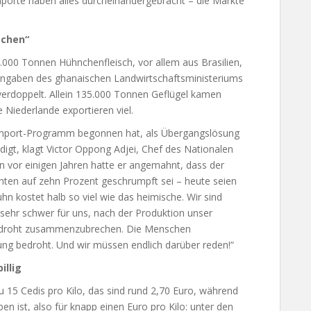
mporte haben alles durcheinandergebracht – die Märkte
echen“
0.000 Tonnen Hühnchenfleisch, vor allem aus Brasilien,
ngaben des ghanaischen Landwirtschaftsministeriums
verdoppelt. Allein 135.000 Tonnen Geflügel kamen
 Niederlande exportieren viel.
timport-Programm begonnen hat, als Übergangslösung
digt, klagt Victor Oppong Adjei, Chef des Nationalen
n vor einigen Jahren hatte er angemahnt, dass der
nten auf zehn Prozent geschrumpft sei – heute seien
hn kostet halb so viel wie das heimische. Wir sind
sehr schwer für uns, nach der Produktion unser
ie droht zusammenzubrechen. Die Menschen
ng bedroht. Und wir müssen endlich darüber reden!“
illig
u 15 Cedis pro Kilo, das sind rund 2,70 Euro, während
ben ist, also für knapp einen Euro pro Kilo: unter den