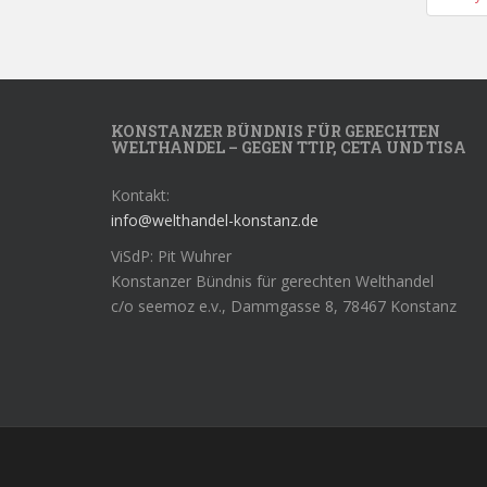
KONSTANZER BÜNDNIS FÜR GERECHTEN
WELTHANDEL – GEGEN TTIP, CETA UND TISA
Kontakt:
info@welthandel-konstanz.de
ViSdP: Pit Wuhrer
Konstanzer Bündnis für gerechten Welthandel
c/o seemoz e.v., Dammgasse 8, 78467 Konstanz