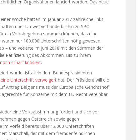
chrittlichen Organisationen lanciert worden. Das neue
 einer Woche hatten im Januar 2017 zahlreiche links-
haften über Umweltverbände bis hin zu SPÖ-
für ein Volksbegehren sammeln können, das eine
r wären nur 100.000 Unterschriften nötig gewesen.
b – und votierte im Juni 2018 mit den Stimmen der
ie Ratifizierung des Abkommen. Bis zu ihrem
och scharf kritisiert
.
iziert wurde, ist allein dem Bundespräsidenten
seine Unterschrift verweigert
hat. Der Präsident will die
uf Antrag Belgiens muss der Europäische Gerichtshof
klagerechte für Konzerne mit dem EU-Recht vereinbar
wieder eine Volksabstimmung fordert und sich vor
ernehmen gegen Österreich sowie gegen
die im Vorfeld bereits über 12.000 Unterschriften
ert Marschall, der mit dem fremdenfeindlichen