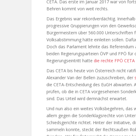
CETA. Das erste im Januar 2017 war von forts
Behren kommt von weit rechts.
Das Ergebnis war rekordverdächtig. Innerhalb
progressive Gruppierungen von den Gewerksc
Bürgermeistern über 560.000 Unterschriften 
Volksabstimmung hätte einleiten sollen. Dafü
Doch das Parlament lehnte das Referendum a
beiden Regierungsparteien ÖVP und FPÖ für d
Regierungseintritt hatte
die rechte FPÖ CETA n
Das CETA bis heute von Österreich nicht ratif
Alexander Van der Bellen zuzuschreiben, der
die CETA-Entscheidung des EuGH abwarten. A
prüfen, ob die in CETA vorgesehenen Sonder
sind. Das Urteil wird demnächst erwartet.
Und nun also ein weites Volksbegehren, das 
allem gegen die Sonderklagsrechte von Unt
Schiedsgerichte richtet. Hinter der Initiative, 
sammeln konnte, steckt der Rechtsaußen Rob