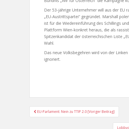
Bündnis „Wir für Österreich“ die Kampagne ko
Der 53-jährige Unternehmer will aus der EU r
„EU-Austrittspartei“ gegründet. Marshall pol
ist für die Wiedereinführung des Schillings un
Plattform Wien-konkret heraus, die als rassist
Spitzenkandidat der österreichischen Liste „E
Wahl.
Das neue Volksbegehren wird von der Linken u
ignoriert.
Post
EU-Parlament: Nein zu TTIP 2.0 [Voriger Beitrag]
Navigation
Lobbyc