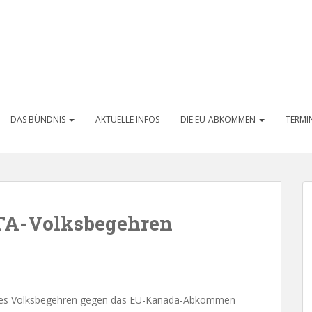
DAS BÜNDNIS
AKTUELLE INFOS
DIE EU-ABKOMMEN
TERMI
ETA-Volksbegehren
weites Volksbegehren gegen das EU-Kanada-Abkommen