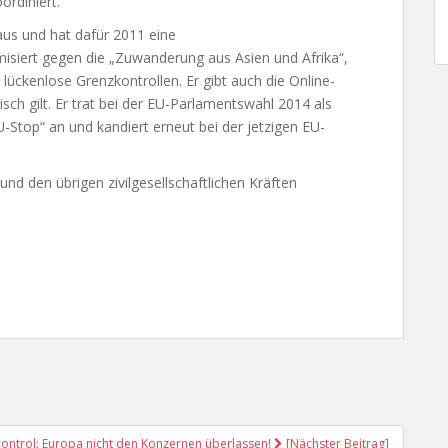
ordiniert.
aus und hat dafür 2011 eine
emisiert gegen die „Zuwanderung aus Asien und Afrika“,
d lückenlose Grenzkontrollen. Er gibt auch die Online-
isch gilt. Er trat bei der EU-Parlamentswahl 2014 als
U-Stop“ an und kandiert erneut bei der jetzigen EU-
nd den übrigen zivilgesellschaftlichen Kräften
ontrol: Europa nicht den Konzernen überlassen!
[Nächster Beitrag]