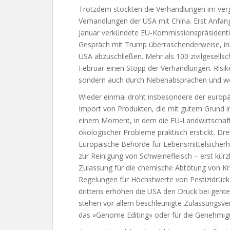
Trotzdem stockten die Verhandlungen im ver
Verhandlungen der USA mit China. Erst Anfa
Januar verkündete EU-Kommissionspräsidenti
Gespräch mit Trump überraschenderweise, in
USA abzuschließen. Mehr als 100 zivilgesells
Februar einen Stopp der Verhandlungen. Risik
sondern auch durch Nebenabsprachen und we
Wieder einmal droht insbesondere der europä
Import von Produkten, die mit gutem Grund in
einem Moment, in dem die EU-Landwirtschaft
ökologischer Probleme praktisch erstickt. Dre
Europäische Behörde für Lebensmittelsicherh
zur Reinigung von Schweinefleisch – erst kürz
Zulassung für die chemische Abtötung von Kr
Regelungen für Höchstwerte von Pestizidrüc
drittens erhöhen die USA den Druck bei gent
stehen vor allem beschleunigte Zulassungsve
das »Genome Editing« oder für die Genehmig