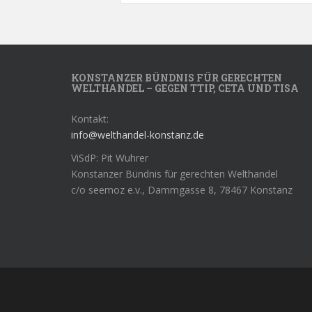
KONSTANZER BÜNDNIS FÜR GERECHTEN
WELTHANDEL – GEGEN TTIP, CETA UND TISA
Kontakt:
info@welthandel-konstanz.de
ViSdP: Pit Wuhrer
Konstanzer Bündnis für gerechten Welthandel
c/o seemoz e.v., Dammgasse 8, 78467 Konstanz