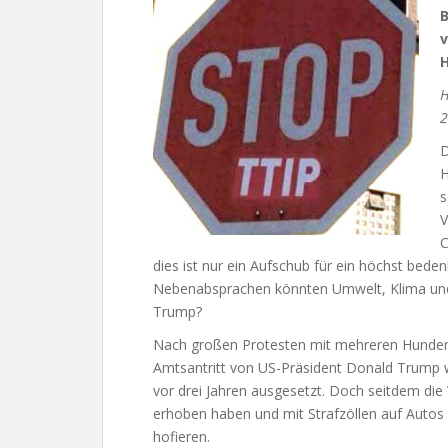
B
v
H
2
D
H
s
V
C
dies ist nur ein Aufschub für ein höchst be
Nebenabsprachen könnten Umwelt, Klima und 
Trump?
Nach großen Protesten mit mehreren Hunde
Amtsantritt von US-Präsident Donald Trump 
vor drei Jahren ausgesetzt. Doch seitdem die 
erhoben haben und mit Strafzöllen auf Autos
hofieren.