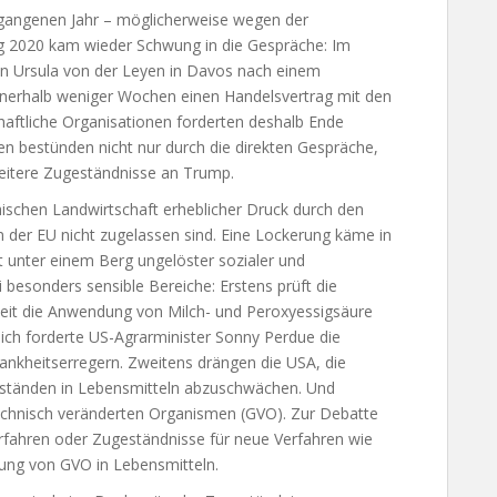
gangenen Jahr – möglicherweise wegen der
ng 2020 kam wieder Schwung in die Gespräche: Im
n Ursula von der Leyen in Davos nach einem
nerhalb weniger Wochen einen Handelsvertrag mit den
chaftliche Organisationen forderten deshalb Ende
en bestünden nicht nur durch die direkten Gespräche,
itere Zugeständnisse an Trump.
ischen Landwirtschaft erheblicher Druck durch den
 der EU nicht zugelassen sind. Eine Lockerung käme in
 unter einem Berg ungelöster sozialer und
i besonders sensible Bereiche: Erstens prüft die
eit die Anwendung von Milch- und Peroxyessigsäure
lich forderte US-Agrarminister Sonny Perdue die
ankheitserregern. Zweitens drängen die USA, die
kständen in Lebensmitteln abzuschwächen. Und
echnisch veränderten Organismen (GVO). Zur Debatte
rfahren oder Zugeständnisse für neue Verfahren wie
ung von GVO in Lebensmitteln.