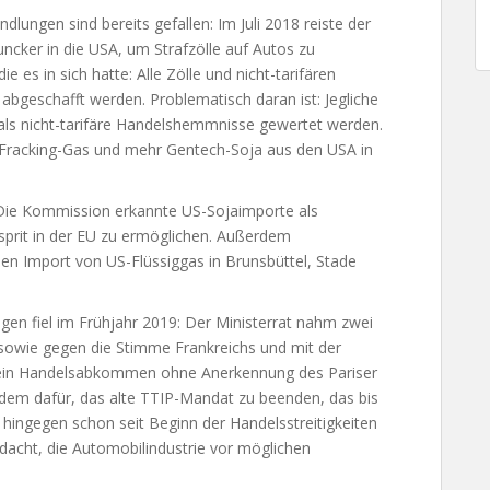
ungen sind bereits gefallen: Im Juli 2018 reiste der
cker in die USA, um Strafzölle auf Autos zu
e es in sich hatte: Alle Zölle und nicht-tarifären
abgeschafft werden. Problematisch daran ist: Jegliche
ls nicht-tarifäre Handelshemmnisse gewertet werden.
Fracking-Gas und mehr Gentech-Soja aus den USA in
 Die Kommission erkannte US-Sojaimporte als
sprit in der EU zu ermöglichen. Außerdem
den Import von US-Flüssiggas in Brunsbüttel, Stade
en fiel im Frühjahr 2019: Der Ministerrat nahm zwei
owie gegen die Stimme Frankreichs und mit der
r: kein Handelsabkommen ohne Anerkennung des Pariser
dem dafür, das alte TTIP-Mandat zu beenden, das bis
 hingegen schon seit Beginn der Handelsstreitigkeiten
acht, die Automobilindustrie vor möglichen