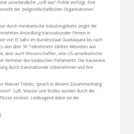
 unverbindliche „soft law“-Politik verfolgt. Eine
sicht der zivilgesellschaftlichen Organisationen
r durch mexikanische Industriegebiete zeigte die
rmehrten Ansiedlung transnationaler Firmen in
ste von El Salto im Bundesstaat Guadalajara bis nach
Zu den über 30 Teilnehmern zählten Aktivisten aus
SA, aber auch Wissenschaftler, eine US-amerikanische
ein Vertreter des baskischen Parlaments. Die Karawane
ung durch transnationale Unternehmen und ihre
ctor Manuel Toledo, sprach in diesem Zusammenhang
diesen“. Luft, Wasser und Boden würden durch die
üsse zerstört. Leidtragend dabei sei die
g