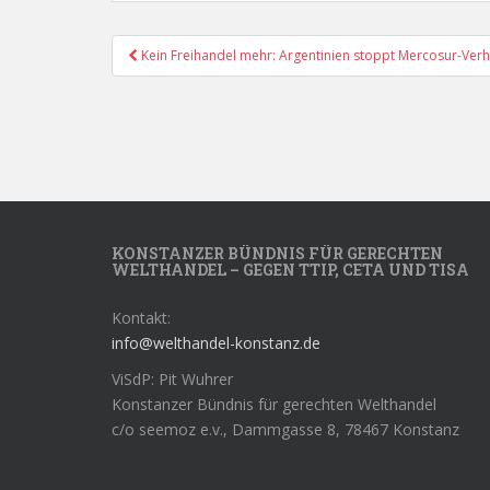
Post
Kein Freihandel mehr: Argentinien stoppt Mercosur-Verh
Navigation
KONSTANZER BÜNDNIS FÜR GERECHTEN
WELTHANDEL – GEGEN TTIP, CETA UND TISA
Kontakt:
info@welthandel-konstanz.de
ViSdP: Pit Wuhrer
Konstanzer Bündnis für gerechten Welthandel
c/o seemoz e.v., Dammgasse 8, 78467 Konstanz