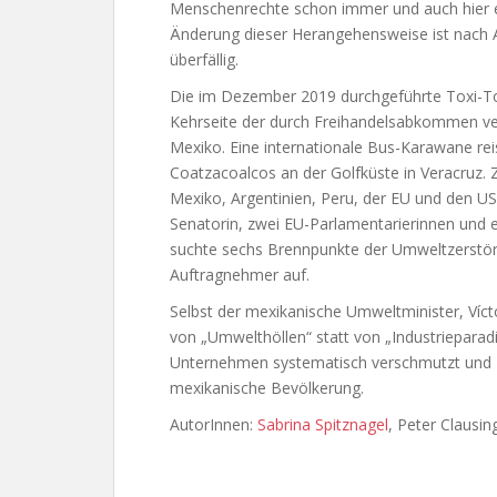
Menschenrechte schon immer und auch hier eine
Änderung dieser Herangehensweise ist nach An
überfällig.
Die im Dezember 2019 durchgeführte Toxi-Tou
Kehrseite der durch Freihandelsabkommen ve
Mexiko. Eine internationale Bus-Karawane rei
Coatzacoalcos an der Golfküste in Veracruz. 
Mexiko, Argentinien, Peru, der EU und den U
Senatorin, zwei EU-Parlamentarierinnen und 
suchte sechs Brennpunkte der Umweltzerstör
Auftragnehmer auf.
Selbst der mexikanische Umweltminister, Ví
von „Umwelthöllen“ statt von „Industriepara
Unternehmen systematisch verschmutzt und Fl
mexikanische Bevölkerung.
AutorInnen:
Sabrina Spitznagel
, Peter Clausin