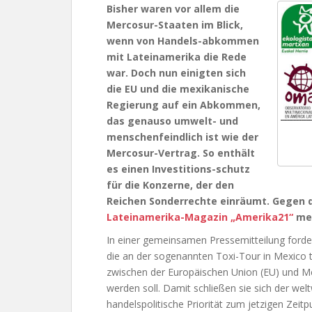
Bisher waren vor allem die
Mercosur-Staaten im Blick,
wenn von Handels-abkommen
mit Lateinamerika die Rede
war. Doch nun einigten sich
die EU und die mexikanische
Regierung auf ein Abkommen,
das genauso umwelt- und
menschenfeindlich ist wie der
Mercosur-Vertrag. So enthält
es einen Investitions-schutz
für die Konzerne, der den
Reichen Sonderrechte einräumt. Gegen
Lateinamerika-Magazin „Amerika21“
meh
In einer gemeinsamen Pressemitteilung forder
die an der sogenannten Toxi-Tour in Mexic
zwischen der Europäischen Union (EU) und Mex
werden soll. Damit schließen sie sich der wel
handelspolitische Priorität zum jetzigen Zeit