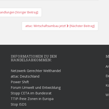
andlungen [Voriger Beitrag]
attac: Wirtschaftsumbau jetzt!
[Nächster Beitrag]
INFORMATIONEN ZU DEN
M
HANDELSABKOMMEN:
A
Netzwerk Gerechter Welthandel
Ei
attac Deutschland
Power Shift
K
Forum Umwelt und Entwicklung
Stopp CETA im Bundesrat
W
TTIP-freie Zonen in Europa
Stop ISDS