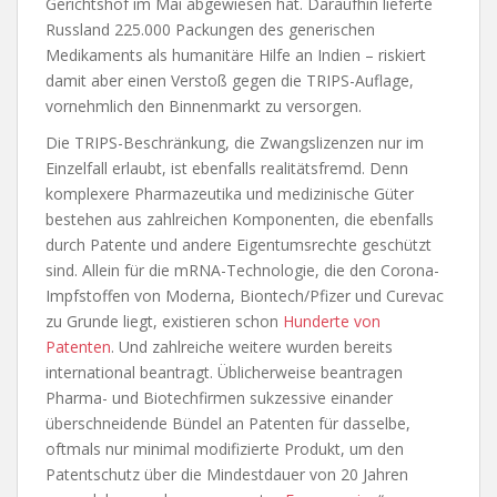
Gerichtshof im Mai abgewiesen hat. Daraufhin lieferte
Russland 225.000 Packungen des generischen
Medikaments als humanitäre Hilfe an Indien – riskiert
damit aber einen Verstoß gegen die TRIPS-Auflage,
vornehmlich den Binnenmarkt zu versorgen.
Die TRIPS-Beschränkung, die Zwangslizenzen nur im
Einzelfall erlaubt, ist ebenfalls realitätsfremd. Denn
komplexere Pharmazeutika und medizinische Güter
bestehen aus zahlreichen Komponenten, die ebenfalls
durch Patente und andere Eigentumsrechte geschützt
sind. Allein für die mRNA-Technologie, die den Corona-
Impfstoffen von Moderna, Biontech/Pfizer und Curevac
zu Grunde liegt, existieren schon
Hunderte von
Patenten
. Und zahlreiche weitere wurden bereits
international beantragt. Üblicherweise beantragen
Pharma- und Biotechfirmen sukzessive einander
überschneidende Bündel an Patenten für dasselbe,
oftmals nur minimal modifizierte Produkt, um den
Patentschutz über die Mindestdauer von 20 Jahren