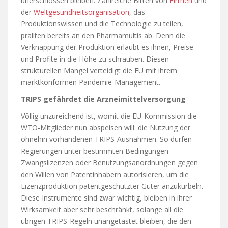
unerschlossen bleiben. Zahlreiche Bitten von
Firmen
und
der
Weltgesundheitsorganisation
, das
Produktionswissen und die Technologie zu teilen,
prallten bereits an den Pharmamultis ab. Denn die
Verknappung der Produktion erlaubt es ihnen, Preise
und Profite in die Höhe zu schrauben. Diesen
strukturellen Mangel verteidigt die EU mit ihrem
marktkonformen Pandemie-Management.
TRIPS gefährdet die Arzneimittelversorgung
Völlig unzureichend ist, womit die EU-Kommission die
WTO-Mitglieder nun abspeisen will: die Nutzung der
ohnehin vorhandenen TRIPS-Ausnahmen. So dürfen
Regierungen unter bestimmten Bedingungen
Zwangslizenzen oder Benutzungsanordnungen gegen
den Willen von Patentinhabern autorisieren, um die
Lizenzproduktion patentgeschützter Güter anzukurbeln.
Diese Instrumente sind zwar wichtig, bleiben in ihrer
Wirksamkeit aber sehr beschränkt, solange all die
übrigen TRIPS-Regeln unangetastet bleiben, die den