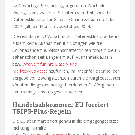
zwölfwöchige Behandlung angeboten. Doch die
Zwangslizenz war zum Scheitern verurteilt, weil die
Datenexklusivität für Gileads Originalversion noch bis
2022 galt, die Marktexklusivität bis 2024.
Die restriktive EU-Vorschrift zur Datenexklusivität kennt
zudem keine Ausnahmen für Notlagen wie die
Coronapandemie. Wissenschafter*innen fordern die EU
daher schon seit Längerem auf, Ausnahmeklauseln
bzw.
„Waiver“ für ihre Daten- und
Marktexklusivität
einzuführen. Im Krisenfall oder bei der
Vergabe von Zwangslizenzen durch die Mitgliedsstaaten
könnten die gesundheitsgefährdenden EU-Vorgaben
dann wenigstens ausgesetzt werden.
Handelsabkommen: EU forciert
TRIPS-Plus-Regeln
Die EU aber marschiert genau in die entgegengesetzte
Richtung. Mithilfe
ihrer
Freihandelsabkommen
internationalisiert sie ihre