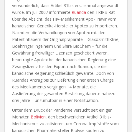
verwunderlich, dass Artikel 31bis erst einmal angewandt
wurde. Im Juli 2007 informierte
Ruanda
den TRIPS-Rat
über die Absicht, das HIV-Medikament Apo-Triavir vom
kanadischen Generika-Hersteller Apotex zu importieren.
Nachdem die Verhandlungen von Apotex mit den
Patentinhabern der Originalpräparate – GlaxoSmithKline,
Boehringer Ingelheim und Shire BioChem – für die
Gewährung freiwilliger Lizenzen gescheitert waren,
beantragte Apotex bei der kanadischen Regierung eine
Zwangslizenz für den Export nach Ruanda, die die
kanadische Regierung schließlich gewährte. Doch von
Ruandas Antrag bis zur Lieferung einer ersten Charge
des Medikaments vergingen 14 Monate, die
Auslieferung der gesamten Bestellung dauerte nahezu
drei Jahre – unzumutbar in einer Notsituation.
Unter dem Druck der Pandemie versucht seit einigen
Monaten
Bolivien
, den beschwerlichen Artikel 31bis-
Mechanismus zu aktivieren, um Corona-Impfstoffe vom
kanadischen Pharmahersteller Biolyse kaufen zu