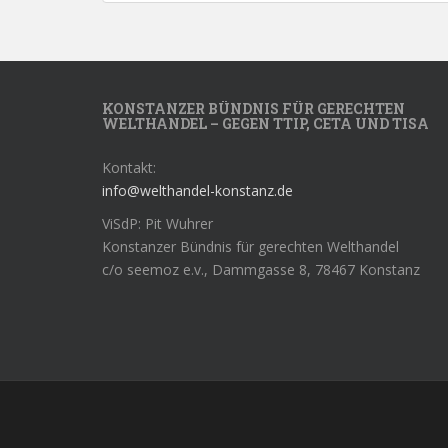
Navigation
KONSTANZER BÜNDNIS FÜR GERECHTEN
WELTHANDEL – GEGEN TTIP, CETA UND TISA
Kontakt:
info@welthandel-konstanz.de
ViSdP: Pit Wuhrer
Konstanzer Bündnis für gerechten Welthandel
c/o seemoz e.v., Dammgasse 8, 78467 Konstanz