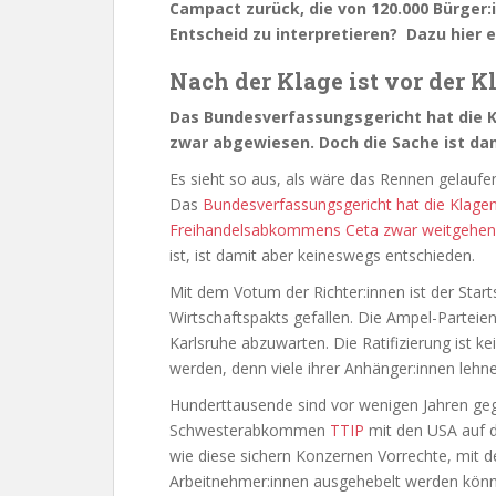
Campact zurück, die von 120.000 Bürger:
Entscheid zu interpretieren? Dazu hier 
Nach der Klage ist vor der K
Das Bundesverfassungsgericht hat die
zwar abgewiesen. Doch die Sache ist dam
Es sieht so aus, als wäre das Rennen gelaufen
Das
Bundesverfassungsgericht hat die Klage
Freihandelsabkommens Ceta zwar weitgehe
ist, ist damit aber keineswegs entschieden.
Mit dem Votum der Richter:in­nen ist der Star
Wirtschaftspakts gefallen. Die Ampel-Parteien
Karlsruhe abzuwarten. Die Ratifizierung ist k
werden, denn viele ihrer Anhänger:innen lehn
Hunderttausende sind vor wenigen Jahren geg
Schwesterabkommen
TTIP
mit den USA auf d
wie diese sichern Konzernen Vorrechte, mit 
Arbeitnehmer:innen ausgehebelt werden könne