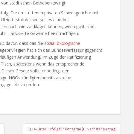
on städtischen Betrieben zwingt.
olg: Die umstrittenen privaten Schiedsgerichte mit
iziert, stattdessen soll es eine Art
len nach wie vor klagen können, wenn politische
tz – anvisierte Gewinne beeinträchtigen.
ND davor, dass das die
sozial-ökologische
ageprivilegien hat sich das Bundesverfassungsgericht
vorläufigen Anwendung. Im Zuge der Ratifizierung
 Tisch, spätestens wenn das entsprechende
Dieses Gesetz sollte unbedingt den
inige NGOs kündigten bereits an, eine
gsgesetz zu prüfen.
CETA-Urteil: Erfolg für Konzerne
[Nächster Beitrag]