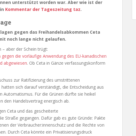
innen unterstützt worden war. Aber wie ist der
ein
Kommentar der Tageszeitung taz
.
lage
 Klagen gegen das Freihandelsabkommen Ceta
it noch lange nicht gelaufen.
 – aber der Schein trügt:
n gegen die vorläufige Anwendung des EU-kanadischen
nd abgewiesen
. Ob Ceta in Gänze verfassungskonform
tschuss zur Ratifizierung des umstrittenen
 hatten sich darauf verständigt, die Entscheidung aus
ein Automatismus. Für die Grünen dürfte sie heikel
en den Handelsvertrag energisch ab.
en Ceta und das gescheiterte
ie Straße gegangen. Dafür gab es gute Gründe: Pakte
denen der Verbraucher:innenschutz und die Rechte von
n. Durch Ceta könnte ein Privatisierungsdruck