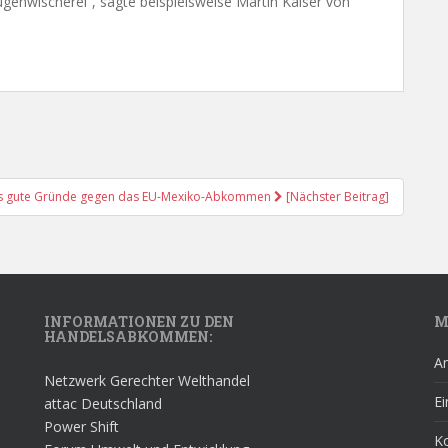
enwischerei“, sagte beispielsweise Martin Kaiser von
s gute Gründe gegen das EU-Mexiko-Abkommen
[Nächster Beitrag]
INFORMATIONEN ZU DEN
M
HANDELSABKOMMEN:
A
Netzwerk Gerechter Welthandel
Ei
attac Deutschland
Power Shift
K