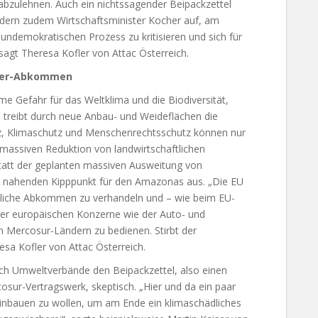
bzulehnen. Auch ein nichtssagender Beipackzettel
fordern zudem Wirtschaftsminister Kocher auf, am
undemokratischen Prozess zu kritisieren und sich für
agt Theresa Kofler von Attac Österreich.
iller-Abkommen
Gefahr für das Weltklima und die Biodiversität,
 treibt durch neue Anbau- und Weideflächen die
, Klimaschutz und Menschenrechtsschutz können nur
 massiven Reduktion von landwirtschaftlichen
att der geplanten massiven Ausweitung von
 nahenden Kipppunkt für den Amazonas aus. „Die EU
ndliche Abkommen zu verhandeln und – wie beim EU-
er europäischen Konzerne wie der Auto- und
en Mercosur-Ländern zu bedienen. Stirbt der
esa Kofler von Attac Österreich.
ch Umweltverbände den Beipackzettel, also einen
sur-Vertragswerk, skeptisch. „Hier und da ein paar
inbauen zu wollen, um am Ende ein klimaschädliches