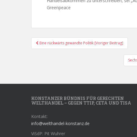
Handelsabkommen zu unterschreiben, sei „Aug
Greenpeace
Post
Eine rückwärts gewandte Politik [Voriger Beitrag]
Navigation
Sech
KONSTANZER BÜNDNIS FÜR GERECHTEN
WELTHANDEL – GEGEN TTIP, CETA UND TISA
Kontakt:
info@welthandel-konstanz.de
ViSdP: Pit Wuhrer