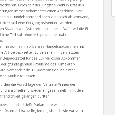
blockieren. Doch seit der jüngsten Wahl in Brasilien
ierungen immer vehementer einen Abschluss. Der
and als Handelspartner dienen zusätzlich als Vorwand,
 2023 soll eine Einigung präsentiert werden.
nen Staaten wie Österreich aushebeln! Dafür will die EU
liche Teil soll ohne Mitsprache der nationalen
n.
ommission, ein neoliberales Handelsabkommen mit
e Art Beipackzettel, zu versehen. In den letzten
er Beipackzettel für das EU-Mercosur Abkommen
s der grundlegenden Probleme des Klimakiller-
d, verhandelt die EU-Kommission ihn hinter
che Kritik zuzulassen.
urden die Vorschläge den Vertreter*innen der
egt und anschließend wieder eingesammelt – mit dem
fentlichkeit gelangen dürften.
ozesse und schließt Parlamente wie das
ie österreichische Regierung ist nach wie vor vom