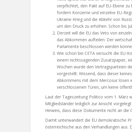
verpflichtet, den Pakt auf EU-Ebene zu 
fordern Konzerne und einzelne EU-Reg
Ukraine-Krieg und die Abkehr von Russl
um den Druck zu erhöhen. Schon bis Juli
Derzeit will die EU das Veto von einzel
das Abkommen aufteilen: Der wirtschaft
Parlamente beschlossen werden könne
Wie schon bei CETA versucht die EU-K
einem nichtssagenden Zusatzpapier, ein
Wochen wurde den Vertragsparteien d
vorgestellt. Wissend, dass dieser keine
Abkommens mit dem Mercosur lösen wir
verschlossenen Türen, um keine öffentli
Laut der Tageszeitung Politico vom 1. März w
Mitgliedsländer lediglich zur Ansicht vorgel
Hinweis, dass diese Dokumente nicht an die Öf
Damit unterwandert die EU demokratische Pr
österreichische aus den Verhandlungen aus. D