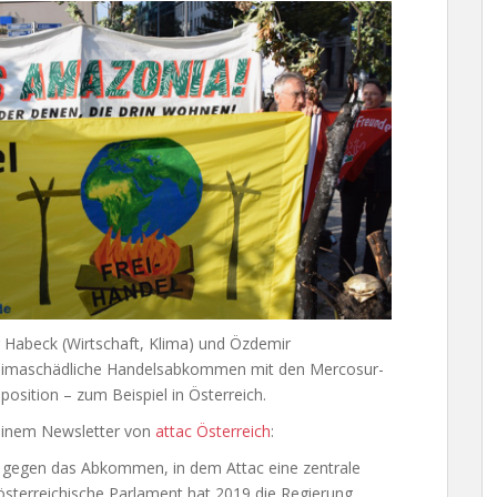
r Habeck (Wirtschaft, Klima) und Özdemir
as klimaschädliche Handelsabkommen mit den Mercosur-
osition – zum Beispiel in Österreich.
 einem Newsletter von
attac Österreich
:
nd gegen das Abkommen, in dem Attac eine zentrale
s österreichische Parlament hat 2019 die Regierung