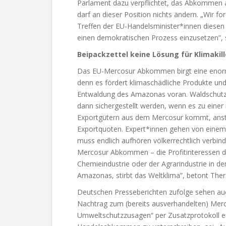
Parlament dazu verpflichtet, das Abkommen a
darf an dieser Position nichts ändern. „Wir 
Treffen der EU-Handelsminister*innen diesen 
einen demokratischen Prozess einzusetzen”, s
Beipackzettel keine Lösung für Klimak
Das EU-Mercosur Abkommen birgt eine enorme 
denn es fördert klimaschädliche Produkte und
Entwaldung des Amazonas voran. Waldschutz
dann sichergestellt werden, wenn es zu einer
Exportgütern aus dem Mercosur kommt, anst
Exportquoten. Expert*innen gehen von einem
muss endlich aufhören völkerrechtlich verbi
Mercosur Abkommen – die Profitinteressen d
Chemieindustrie oder der Agrarindustrie in d
Amazonas, stirbt das Weltklima”, betont Ther
Deutschen Presseberichten zufolge sehen au
Nachtrag zum (bereits ausverhandelten) Merco
Umweltschutzzusagen“ per Zusatzprotokoll e