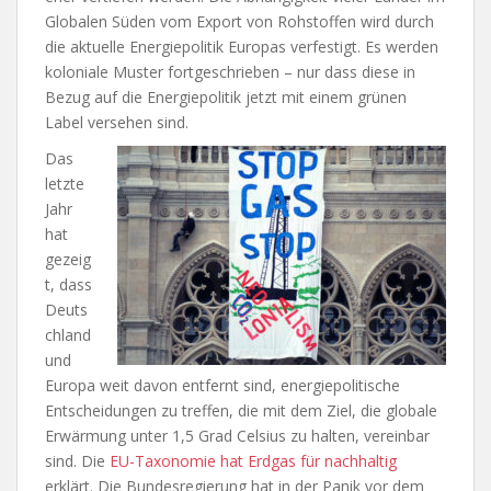
Globalen Süden vom Export von Rohstoffen wird durch
die aktuelle Energiepolitik Europas verfestigt. Es werden
koloniale Muster fortgeschrieben – nur dass diese in
Bezug auf die Energiepolitik jetzt mit einem grünen
Label versehen sind.
Das
letzte
Jahr
hat
gezeig
t, dass
Deuts
chland
und
Europa weit davon entfernt sind, energiepolitische
Entscheidungen zu treffen, die mit dem Ziel, die globale
Erwärmung unter 1,5 Grad Celsius zu halten, vereinbar
sind. Die
EU-Taxonomie hat Erdgas für nachhaltig
erklärt. Die Bundesregierung hat in der Panik vor dem