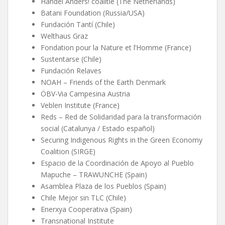
Handel Anders! coalitie (The Netherlands)
Batani Foundation (Russia/USA)
Fundación Tantí (Chile)
Welthaus Graz
Fondation pour la Nature et l’Homme (France)
Sustentarse (Chile)
Fundación Relaves
NOAH – Friends of the Earth Denmark
ÖBV-Via Campesina Austria
Veblen Institute (France)
Reds – Red de Solidaridad para la transformación
social (Catalunya / Estado español)
Securing Indigenous Rights in the Green Economy
Coalition (SIRGE)
Espacio de la Coordinación de Apoyo al Pueblo
Mapuche – TRAWUNCHE (Spain)
Asamblea Plaza de los Pueblos (Spain)
Chile Mejor sin TLC (Chile)
Enerxya Cooperativa (Spain)
Transnational Institute