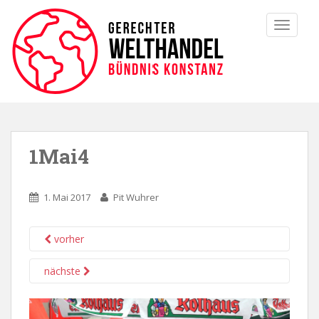
TOGGLE
1Mai4
1. Mai 2017
Pit Wuhrer
vorher
nächste