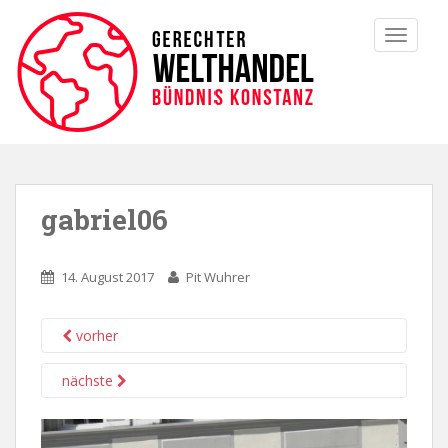
TOGGLE
gabriel06
14. August 2017
Pit Wuhrer
vorher
nächste