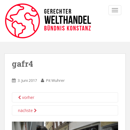
TOGGLE
gafr4
3. Juni 2017
Pit Wuhrer
vorher
nächste