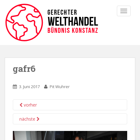
TOGGLE
gafr6
3. Juni 2017
Pit Wuhrer
vorher
nächste