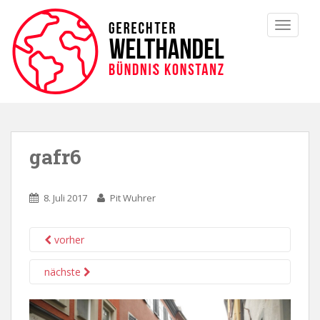
TOGGLE
gafr6
8. Juli 2017
Pit Wuhrer
vorher
nächste