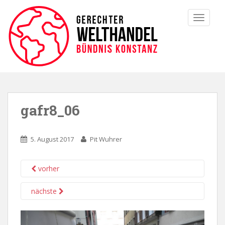
TOGGLE
gafr8_06
5. August 2017
Pit Wuhrer
vorher
nächste