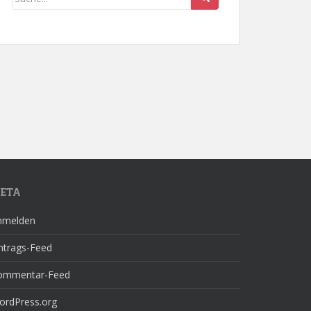
ETA
nmelden
ntrags-Feed
ommentar-Feed
ordPress.org