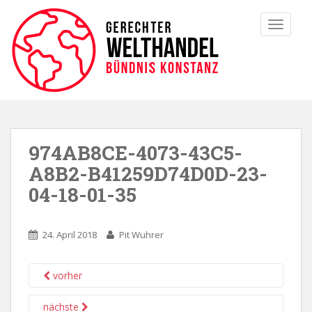
TOGGLE
974AB8CE-4073-43C5-
A8B2-B41259D74D0D-23-
04-18-01-35
24. April 2018
Pit Wuhrer
vorher
nächste