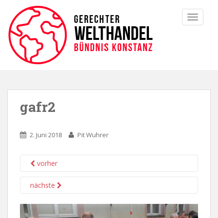
TOGGLE
gafr2
2. Juni 2018
Pit Wuhrer
vorher
nächste