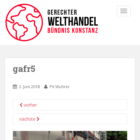
TOGGLE
gafr5
2. Juni 2018
Pit Wuhrer
vorher
nächste