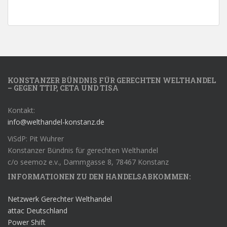
KONSTANZER BÜNDNIS FÜR GERECHTEN WELTHANDEL
– GEGEN TTIP, CETA UND TISA
Kontakt:
info@welthandel-konstanz.de
ViSdP: Pit Wuhrer
Konstanzer Bündnis für gerechten Welthandel
c/o seemoz e.v., Dammgasse 8, 78467 Konstanz
INFORMATIONEN ZU DEN HANDELSABKOMMEN:
Netzwerk Gerechter Welthandel
attac Deutschland
Power Shift