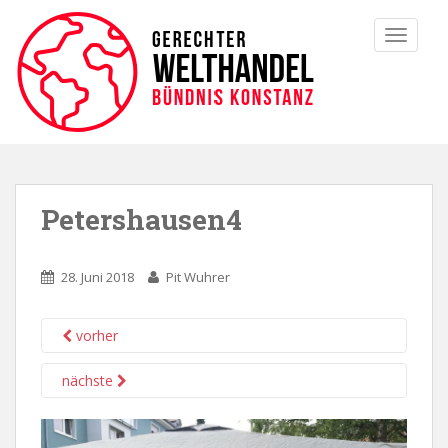
TOGGLE
Petershausen4
28. Juni 2018
Pit Wuhrer
vorher
nächste