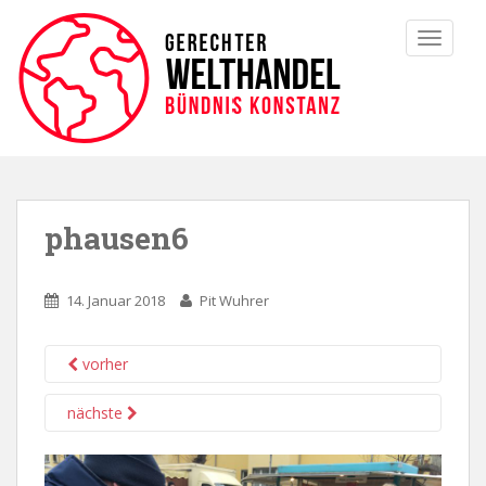
TOGGLE
phausen6
14. Januar 2018
Pit Wuhrer
vorher
nächste