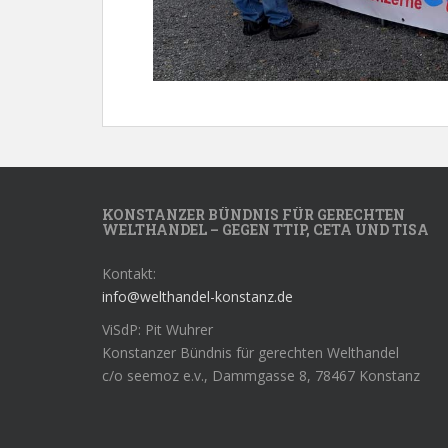
KONSTANZER BÜNDNIS FÜR GERECHTEN
WELTHANDEL – GEGEN TTIP, CETA UND TISA
Kontakt:
info@welthandel-konstanz.de
ViSdP: Pit Wuhrer
Konstanzer Bündnis für gerechten Welthandel
c/o seemoz e.v., Dammgasse 8, 78467 Konstanz