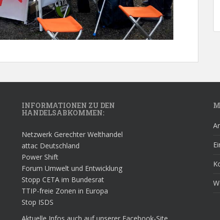
INFORMATIONEN ZU DEN
M
HANDELSABKOMMEN:
A
Netzwerk Gerechter Welthandel
Ei
attac Deutschland
Power Shift
K
Forum Umwelt und Entwicklung
Stopp CETA im Bundesrat
W
TTIP-freie Zonen in Europa
Stop ISDS
Aktuelle Infos auch auf unserer Facebook-Site