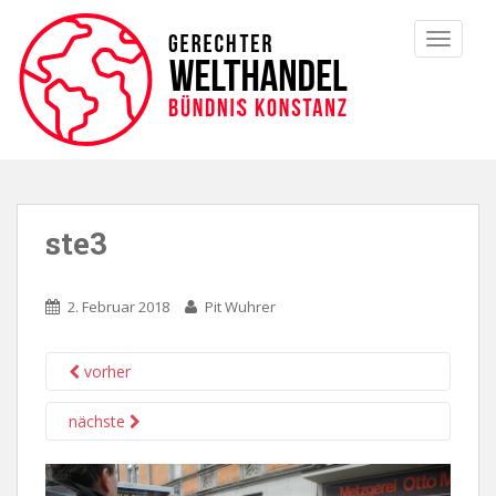
TOGGLE
ste3
2. Februar 2018
Pit Wuhrer
vorher
nächste