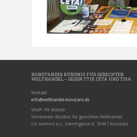
KONSTANZER BÜNDNIS FÜR GERECHTEN
WELTHANDEL – GEGEN TTIP, CETA UND TISA
Kontakt:
info@welthandel-konstanz.de
ViSdP: Pit Wuhrer
Konstanzer Bündnis für gerechten Welthandel
c/o seemoz e.v., Dammgasse 8, 78467 Konstanz