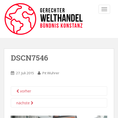
TOGGLE
DSCN7546
27. Juli 2015
Pit Wuhrer
vorher
nächste