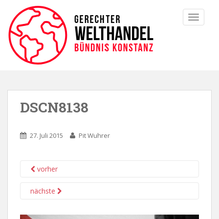
TOGGLE
DSCN8138
27. Juli 2015
Pit Wuhrer
vorher
nächste