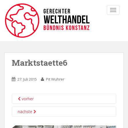
TOGGLE
Marktstaette6
27. Juli 2015
Pit Wuhrer
vorher
nächste