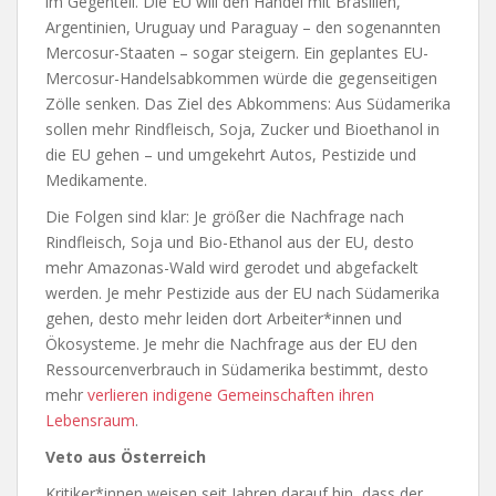
im Gegenteil. Die EU will den Handel mit Brasilien,
Argentinien, Uruguay und Paraguay – den sogenannten
Mercosur-Staaten – sogar steigern. Ein geplantes EU-
Mercosur-Handelsabkommen würde die gegenseitigen
Zölle senken. Das Ziel des Abkommens: Aus Südamerika
sollen mehr Rindfleisch, Soja, Zucker und Bioethanol in
die EU gehen – und umgekehrt Autos, Pestizide und
Medikamente.
Die Folgen sind klar: Je größer die Nachfrage nach
Rindfleisch, Soja und Bio-Ethanol aus der EU, desto
mehr Amazonas-Wald wird gerodet und abgefackelt
werden. Je mehr Pestizide aus der EU nach Südamerika
gehen, desto mehr leiden dort Arbeiter*innen und
Ökosysteme. Je mehr die Nachfrage aus der EU den
Ressourcenverbrauch in Südamerika bestimmt, desto
mehr
verlieren indigene Gemeinschaften ihren
Lebensraum
.
Veto aus Österreich
Kritiker*innen weisen seit Jahren darauf hin, dass der