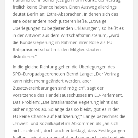
freilich keine Chance haben. Einen Ausweg allerdings
deutet Berlin an: Extra-Absprachen, in denen sich das
eine oder andere noch justieren ließe. „Etwaige
Überlegungen zu begleitenden Erklärungen“, so heißt es
in der Antwort aus dem Wirtschaftsministerium, „wird
die Bundesregierung im Rahmen ihrer Rolle als EU-
Ratspräsidentschaft mit den Mitgliedstaaten
diskutieren.“
In die gleiche Richtung gehen die Überlegungen des
SPD-Europaabgeordneten Bernd Lange: „Der Vertrag
kann nicht mehr geändert werden, aber
Zusatzvereinbarungen sind möglich“, sagt der
Vorsitzende des Handelsausschusses im EU-Parlament.
Das Problem: „Die brasilianische Regierung lehnt das
bisher rigoros ab. Solange das so bleibt, gibt es in der
EU keine Chance auf Ratifizierung.“ Lange bezeichnet die
Umwelt- und Sozialkapitel im Abkommen als „an sich
nicht schlecht“, doch auch er beklagt, dass Festlegungen
fehlten, „wie das umgesetzt und überwacht wird und wie