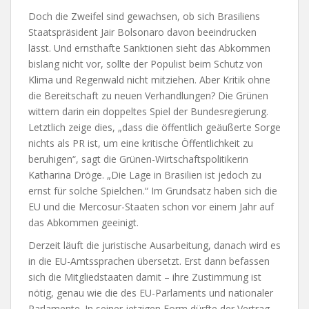
Doch die Zweifel sind gewachsen, ob sich Brasiliens
Staatspräsident Jair Bolsonaro davon beeindrucken
lässt. Und ernsthafte Sanktionen sieht das Abkommen
bislang nicht vor, sollte der Populist beim Schutz von
Klima und Regenwald nicht mitziehen. Aber Kritik ohne
die Bereitschaft zu neuen Verhandlungen? Die Grünen
wittern darin ein doppeltes Spiel der Bundesregierung.
Letztlich zeige dies, „dass die öffentlich geäußerte Sorge
nichts als PR ist, um eine kritische Öffentlichkeit zu
beruhigen“, sagt die Grünen-Wirtschaftspolitikerin
Katharina Dröge. „Die Lage in Brasilien ist jedoch zu
ernst für solche Spielchen.“ Im Grundsatz haben sich die
EU und die Mercosur-Staaten schon vor einem Jahr auf
das Abkommen geeinigt.
Derzeit läuft die juristische Ausarbeitung, danach wird es
in die EU-Amtssprachen übersetzt. Erst dann befassen
sich die Mitgliedstaaten damit – ihre Zustimmung ist
nötig, genau wie die des EU-Parlaments und nationaler
Parlamente. In seiner jetzigen Form dürfte der Vertrag