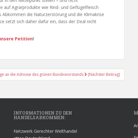
 in den Mittelpunkt stellen – und nicht
 auf Agrarprodukte wie Rind- und Geflügelfleisch
as Abkommen die Naturzerstörung und die Klimakrise
e setzt sich daher dafür ein, dass der Deal nicht
nsere Petition
!
ige an die Adresse des grünen Bundesvorstands
[Nächster Beitrag]
INFORMATIONEN ZU DEN
M
HANDELSABKOMMEN:
A
Netzwerk Gerechter Welthandel
Ei