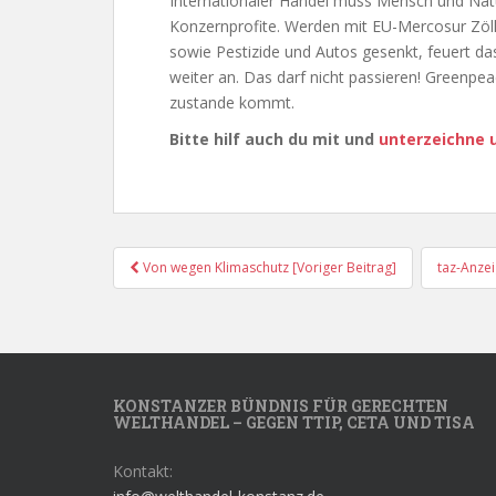
Internationaler Handel muss Mensch und Natur
Konzernprofite. Werden mit EU-Mercosur Zölle
sowie Pestizide und Autos gesenkt, feuert d
weiter an. Das darf nicht passieren! Greenpeac
zustande kommt.
Bitte hilf auch du mit und
unterzeichne u
Post
Von wegen Klimaschutz [Voriger Beitrag]
taz-Anze
Navigation
KONSTANZER BÜNDNIS FÜR GERECHTEN
WELTHANDEL – GEGEN TTIP, CETA UND TISA
Kontakt: