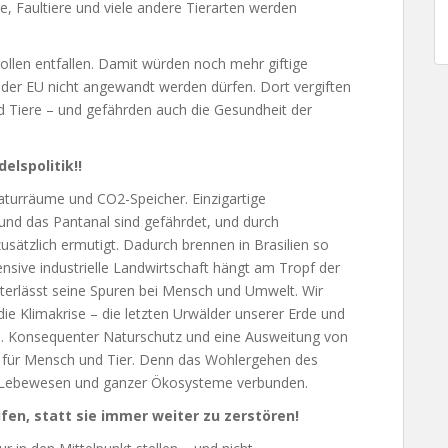
e, Faultiere und viele andere Tierarten werden
ollen entfallen. Damit würden noch mehr giftige
n der EU nicht angewandt werden dürfen. Dort vergiften
 Tiere – und gefährden auch die Gesundheit der
lspolitik!!
aturräume und CO2-Speicher. Einzigartige
d das Pantanal sind gefährdet, und durch
zusätzlich ermutigt. Dadurch brennen in Brasilien so
tensive industrielle Landwirtschaft hängt am Tropf der
interlässt seine Spuren bei Mensch und Umwelt. Wir
e Klimakrise – die letzten Urwälder unserer Erde und
n. Konsequenter Naturschutz und eine Ausweitung von
g für Mensch und Tier. Denn das Wohlergehen des
 Lebewesen und ganzer Ökosysteme verbunden.
fen, statt sie immer weiter zu zerstören!