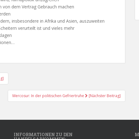
ien von dem Vertrag Gebrauch machen
erden
ndern, insbesondere in Afrika und Asien, auszuweiten
eitern verurteilt ist und vieles mehr
klagen
ationen…
ag]
Mercosur: In der politischen Gefriertruhe
[Nächster Beitrag]
INFORMATIONEN ZU DEN
M