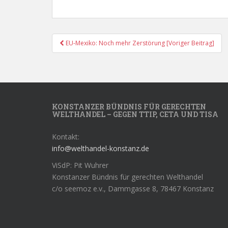
Post
EU-Mexiko: Noch mehr Zerstörung [Voriger Beitrag]
Navigation
KONSTANZER BÜNDNIS FÜR GERECHTEN
WELTHANDEL – GEGEN TTIP, CETA UND TISA
Kontakt:
info@welthandel-konstanz.de
ViSdP: Pit Wuhrer
Konstanzer Bündnis für gerechten Welthandel
c/o seemoz e.v., Dammgasse 8, 78467 Konstanz