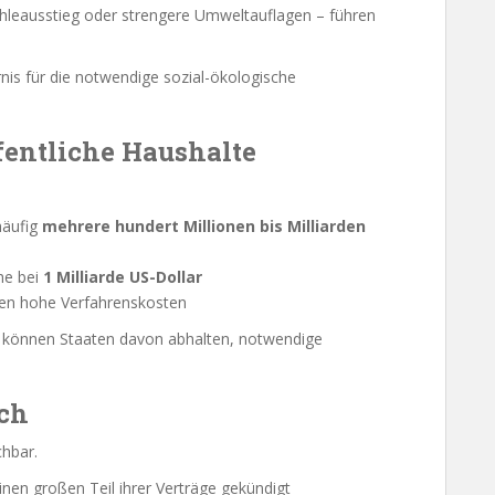
leausstieg oder strengere Umweltauflagen – führen
nis für die notwendige sozial-ökologische
fentliche Haushalte
häufig
mehrere hundert Millionen bis Milliarden
ahe bei
1 Milliarde US-Dollar
en hohe Verfahrenskosten
d können Staaten davon abhalten, notwendige
ich
chbar.
inen großen Teil ihrer Verträge gekündigt