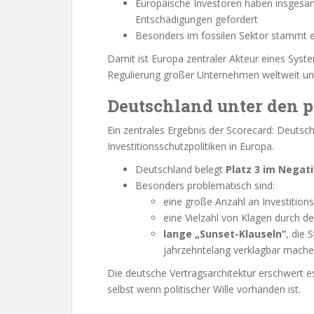
Europäische Investoren haben insges
Entschädigungen gefordert
Besonders im fossilen Sektor stammt e
Damit ist Europa zentraler Akteur eines Sys
Regulierung großer Unternehmen weltweit unt
Deutschland unter den p
Ein zentrales Ergebnis der Scorecard: Deutsc
Investitionsschutzpolitiken in Europa.
Deutschland belegt
Platz 3 im Negat
Besonders problematisch sind:
eine große Anzahl an Investiti
eine Vielzahl von Klagen durch d
lange „Sunset-Klauseln“
, die
jahrzehntelang verklagbar mach
Die deutsche Vertragsarchitektur erschwert e
selbst wenn politischer Wille vorhanden ist.