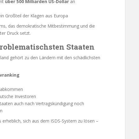
amt
über 500 Milliarden US-Dollar
an
in Großteil der Klagen aus Europa
tems, das demokratische Mitbestimmung und die
er Druck setzt.
roblematischsten Staaten
hland gehört zu den Ländern mit den schädlichsten
ivranking
onsabkommen
eutsche Investoren
 Staaten auch nach Vertragskündigung noch
en
s erheblich, sich aus dem ISDS-System zu lösen –