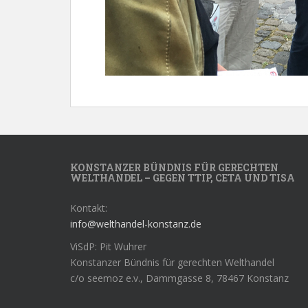
KONSTANZER BÜNDNIS FÜR GERECHTEN
WELTHANDEL – GEGEN TTIP, CETA UND TISA
Kontakt:
info@welthandel-konstanz.de
ViSdP: Pit Wuhrer
Konstanzer Bündnis für gerechten Welthandel
c/o seemoz e.v., Dammgasse 8, 78467 Konstanz