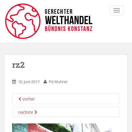
TOGGLE
rz2
10. Juni 2017
Pit Wuhrer
vorher
nächste