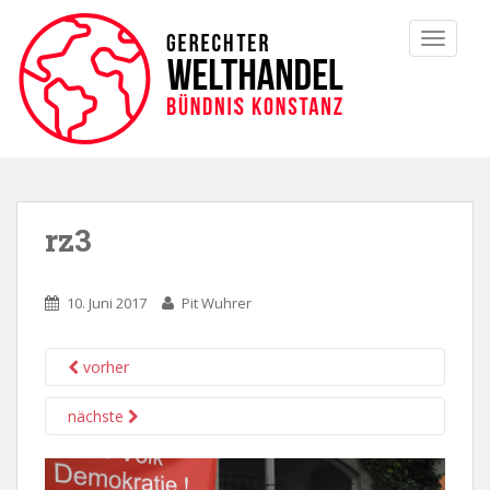
TOGGLE
rz3
10. Juni 2017
Pit Wuhrer
vorher
nächste