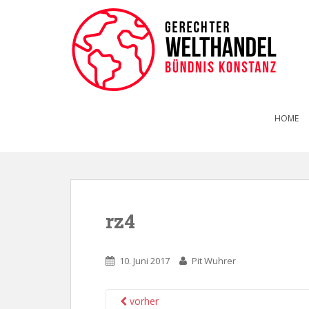
HOME
rz4
10. Juni 2017
Pit Wuhrer
vorher