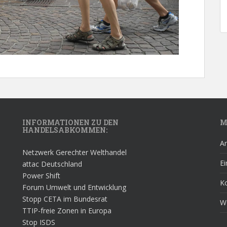
INFORMATIONEN ZU DEN
M
HANDELSABKOMMEN:
A
Netzwerk Gerechter Welthandel
Ei
attac Deutschland
Power Shift
K
Forum Umwelt und Entwicklung
Stopp CETA im Bundesrat
W
TTIP-freie Zonen in Europa
Stop ISDS