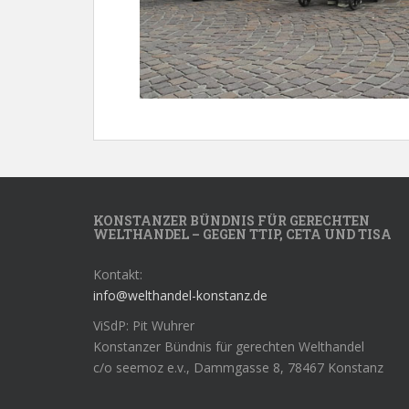
KONSTANZER BÜNDNIS FÜR GERECHTEN
WELTHANDEL – GEGEN TTIP, CETA UND TISA
Kontakt:
info@welthandel-konstanz.de
ViSdP: Pit Wuhrer
Konstanzer Bündnis für gerechten Welthandel
c/o seemoz e.v., Dammgasse 8, 78467 Konstanz