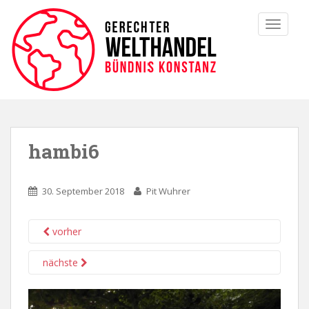
TOGGLE
hambi6
30. September 2018
Pit Wuhrer
vorher
nächste