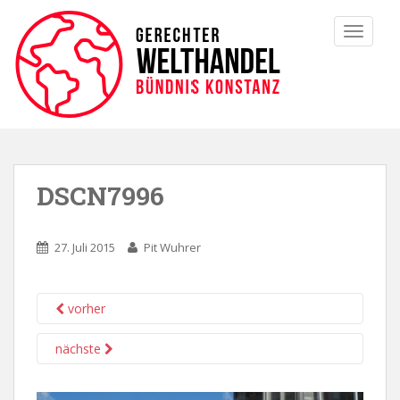
TOGGLE
DSCN7996
27. Juli 2015
Pit Wuhrer
vorher
nächste